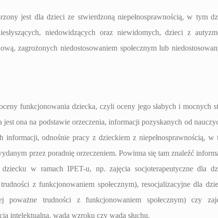
ony jest dla dzieci ze stwierdzoną niepełnosprawnością, w tym dz
 niesłyszących, niedowidzących oraz niewidomych, dzieci z autyz
uchową, zagrożonych niedostosowaniem społecznym lub niedostosowa
 oceny funkcjonowania dziecka, czyli oceny jego słabych i mocnych s
jest ona na podstawie orzeczenia, informacji pozyskanych od nauczyc
 informacji, odnośnie pracy z dzieckiem z niepełnosprawnością, w
ydanym przez poradnię orzeczeniem. Powinna się tam znaleźć inform
ą dziecku w ramach IPET-u, np. zajęcia socjoterapeutyczne dla dz
udności z funkcjonowaniem społecznym), resocjalizacyjne dla dzie
ącej poważne trudności z funkcjonowaniem społecznym) czy zaję
ią intelektualną, wadą wzroku czy wadą słuchu.