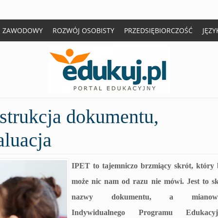
J ZAWODOWY
ROZWÓJ OSOBISTY
PRZEDSIĘBIORCZOŚĆ
JĘZY
strukcja dokumentu,
aluacja
IPET to tajemniczo brzmiący skrót, który 
może nic nam od razu nie mówi. Jest to sk
nazwy dokumentu, a mianowic
Indywidualnego Programu Edukacyj