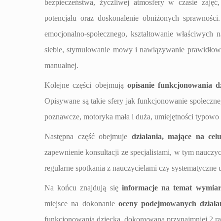
bezpieczeństwa, życzliwej atmosfery w czasie zaję
potencjału oraz doskonalenie obniżonych sprawnośc
emocjonalno-społecznego, kształtowanie właściwych
siebie, stymulowanie mowy i nawiązywanie prawidłowy
manualnej.
Kolejne części obejmują
opisanie funkcjonowania d
Opisywane są takie sfery jak funkcjonowanie społecz
poznawcze, motoryka mała i duża, umiejętności typowo
Następna część obejmuje
działania, mające na cel
zapewnienie konsultacji ze specjalistami, w tym nauczy
regularne spotkania z nauczycielami czy systematyczne 
Na końcu znajdują się
informacje na temat wymia
miejsce na dokonanie
oceny podejmowanych działa
funkcjonowania dziecka, dokonywana przynajmniej 2 ra