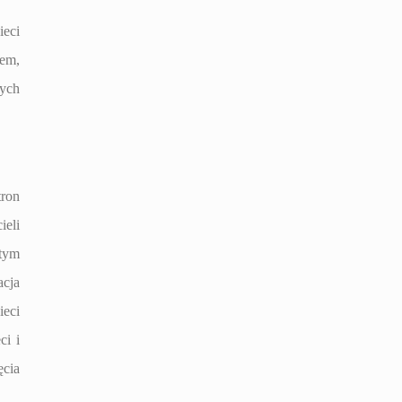
ieci
mem,
nych
tron
ieli
 tym
acja
ieci
ci i
cia