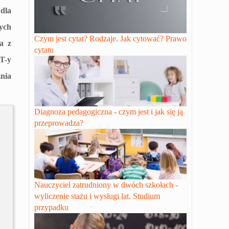
dla
ych
Czym jest cytat? Rodzaje. Jak cytować? Prawo
a z
cytatu
T-y
nia
Diagnoza pedagogiczna - czym jest i jak się ją
przeprowadza?
Nauczyciel zatrudniony w dwóch szkołach -
wyliczenie stażu i wysługi lat. Studium
przypadku