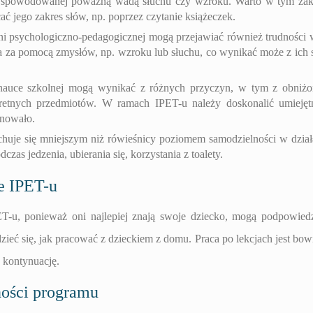
p. spowodowanej poważną wadą słuchu czy wzroku. Warto w tym zak
 jego zakres słów, np. poprzez czytanie książeczek.
dni psychologiczno-pedagogicznej mogą przejawiać również trudności 
a za pomocą zmysłów, np. wzroku lub słuchu, co wynikać może z ich 
nauce szkolnej mogą wynikać z różnych przyczyn, w tym z obniż
etnych przedmiotów. W ramach IPET-u należy doskonalić umiejęt
anowało.
chuje się mniejszym niż rówieśnicy poziomem samodzielności w dział
as jedzenia, ubierania się, korzystania z toalety.
e IPET-u
T-u, ponieważ oni najlepiej znają swoje dziecko, mogą podpowied
dzieć się, jak pracować z dzieckiem z domu. Praca po lekcjach jest bo
j kontynuację.
ności programu