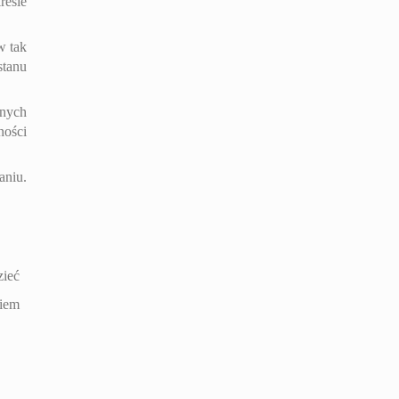
resie
w tak
stanu
onych
ności
aniu.
zieć
wiem