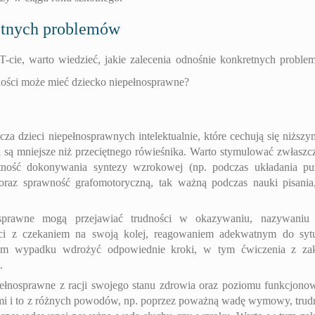
retnych problemów
T-cie, warto wiedzieć, jakie zalecenia odnośnie konkretnych probl
ności może mieć dziecko niepełnosprawne?
cza dzieci niepełnosprawnych intelektualnie, które cechują się niższy
są mniejsze niż przeciętnego rówieśnika. Warto stymulować zwłaszcz
ętność dokonywania syntezy wzrokowej (np. podczas układania puz
oraz sprawność grafomotoryczną, tak ważną podczas nauki pisania
sprawne mogą przejawiać trudności w okazywaniu, nazywaniu 
ci z czekaniem na swoją kolej, reagowaniem adekwatnym do sytu
ym wypadku wdrożyć odpowiednie kroki, w tym ćwiczenia z zak
.
ełnosprawne z racji swojego stanu zdrowia oraz poziomu funkcjono
ymi i to z różnych powodów, np. poprzez poważną wadę wymowy, trud