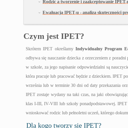
Rodzic a tworzenie i zaakceptowanie IPET-
Ewaluacja IPET-u - analiza skuteczności p
Czym jest IPET?
Skrótem IPET określamy
Indywidualny Program Ed
odbywa się nauczanie dziecka z orzeczeniem z poradni 
w szkole, za jego napisanie odpowiedzialni są nauczyci
która pracuje lub pracować będzie z dzieckiem. IPET po
września lub w terminie 30 dni od daty przekazania or
IPET zostaje wydany na taki czas, na jaki obowiązujące
klas I-III, IV-VIII lub szkoły ponadpodstawowej. IPE
wnioskować rodzic lub pełnoletni uczeń, którego dokum
Dla kogo tworzy się IPET?