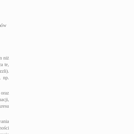
emów
m niż
a te,
zli).
, np.
oraz
acji,
resu
wania
ności