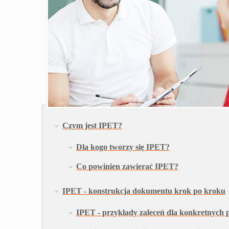
Czym jest IPET?
Dla kogo tworzy się IPET?
Co powinien zawierać IPET?
IPET - konstrukcja dokumentu krok po kroku
IPET - przykłady zaleceń dla konkretnych