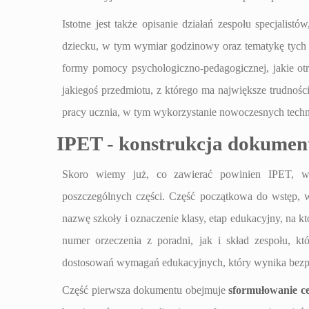
Istotne jest także opisanie działań zespołu specjalist
dziecku, w tym wymiar godzinowy oraz tematykę tych za
formy pomocy psychologiczno-pedagogicznej, jakie ot
jakiegoś przedmiotu, z którego ma największe trudnośc
pracy ucznia, w tym wykorzystanie nowoczesnych techno
IPET - konstrukcja dokumen
Skoro wiemy już, co zawierać powinien IPET, war
poszczególnych części. Część początkowa do wstęp, w
nazwę szkoły i oznaczenie klasy, etap edukacyjny, na k
numer orzeczenia z poradni, jak i skład zespołu, k
dostosowań wymagań edukacyjnych, który wynika bezpo
Część pierwsza dokumentu obejmuje
sformułowanie c