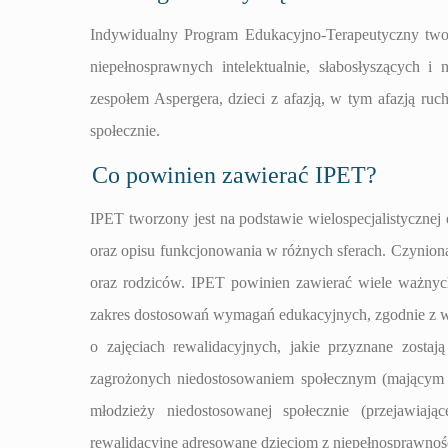
Indywidualny Program Edukacyjno-Terapeutyczny tworz
niepełnosprawnych intelektualnie, słabosłyszących i
zespołem Aspergera, dzieci z afazją, w tym afazją r
społecznie.
Co powinien zawierać IPET?
IPET tworzony jest na podstawie wielospecjalistycznej
oraz opisu funkcjonowania w różnych sferach. Czyniona 
oraz rodziców. IPET powinien zawierać wiele ważnych
zakres dostosowań wymagań edukacyjnych, zgodnie z w
o zajęciach rewalidacyjnych, jakie przyznane zostaj
zagrożonych niedostosowaniem społecznym (mającym tr
młodzieży niedostosowanej społecznie (przejawiaj
rewalidacyjne adresowane dzieciom z niepełnosprawnośc