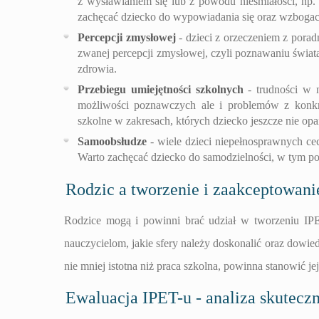
z wysławianiem się lub z powodu nieśmiałości, n
zachęcać dziecko do wypowiadania się oraz wzbogacać
Percepcji zmysłowej
- dzieci z orzeczeniem z pora
zwanej percepcji zmysłowej, czyli poznawaniu świat
zdrowia.
Przebiegu umiejętności szkolnych
- trudności w 
możliwości poznawczych ale i problemów z konkr
szkolne w zakresach, których dziecko jeszcze nie op
Samoobsłudze
- wiele dzieci niepełnosprawnych ce
Warto zachęcać dziecko do samodzielności, w tym podcz
Rodzic a tworzenie i zaakceptowani
Rodzice mogą i powinni brać udział w tworzeniu IPE
nauczycielom, jakie sfery należy doskonalić oraz dowie
nie mniej istotna niż praca szkolna, powinna stanowić je
Ewaluacja IPET-u - analiza skutecz