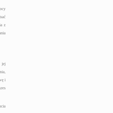
mocy
isać
ia z
ania
jej
nia,
wę i
kres
ucia