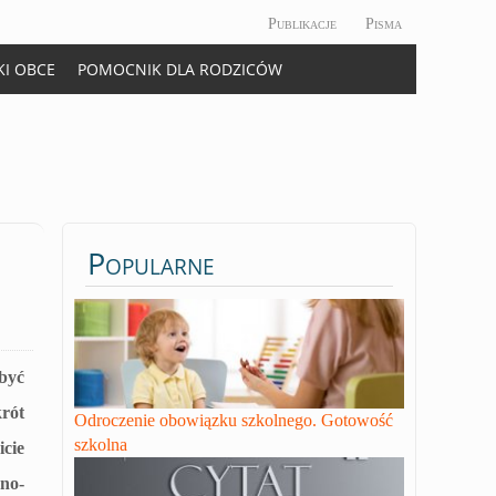
Publikacje
Pisma
KI OBCE
POMOCNIK DLA RODZICÓW
Popularne
być
rót
Odroczenie obowiązku szkolnego. Gotowość
szkolna
ie
no-