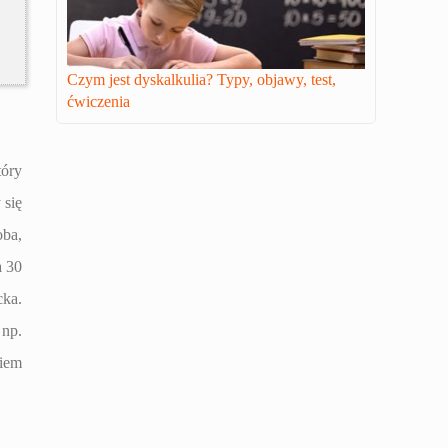
Czym jest dyskalkulia? Typy, objawy, test,
ćwiczenia
tóry
 się
oba,
a 30
cka.
 np.
wiem