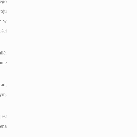
nego
woju
ry w
ości
lić.
anie
rad,
cym,
jest
cena