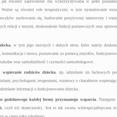
ć, jak również zapewnienie mu wykorzystywania w pełni posiada
i. Ważne są również cele terapeutyczne, w tym stymulowanie roz
 nawyków zachowania się, budowanie pozytywnej samooceny i wia
ch relacji z innymi, doskonalenie funkcji poznawczych oraz sprawn
ziecka
, w tym jego mocnych i słabych stron, które należy doskona
ne, komunikacja i mowa, poznawanie za pomocą zmysłów, funkcjonow
 szkolne oraz samodzielność i czynności samoobsługowe.
u wspieranie rodziców dziecka
, np. udzielanie im fachowych po
cielami, psychologami, terapeutami, rozmowy o charakterze wspierają
udzielanie informacji o funkcjonowaniu dziecka.
ru godzinowego każdej formy przyznanego wsparcia
. Następnie 
ń
, czyli ich skuteczności. Jest to tak zwana wielospecjalistyczna o
zy w ciągu roku szkolnego.