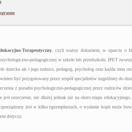
u
rogramu
ukacyjno-Terapeutyczny
, czyli ważny dokument, w oparciu o k
psychologiczno-pedagogicznej w szkole lub przedszkolu. IPET tworzy
ele dziecka ale i jego rodzice, pedagog, psycholog oraz każda inna os
winien być przygotowany przez zespół specjalistów najpóźniej do dni
zeczenia z poradni psychologiczno-pedagogicznej przez rodziców dzie
 jest orzeczenie, nie dłużej jednak niż na okres etapu edukacyjnego,
T sporządzany jest w kilku egzemplarzach, o wydanie kopii może bo
ent dotyczy.