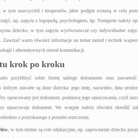
ów, w tym nauczycieli i terapeutów, jakie podjęte zostaną w celu po
jęć, np. zajęcia z logopedą, psychologiem, itp. Następnie należy op
rzyma dziecko, w tym zajęcia wyrównawcze czy indywidualne zajęc
i. Zawrzeć warto również informacje na temat metod i technik wspier
logii i alternatywnych metod komunikacji.
tu krok po kroku
to przybliżyć sobie formę takiego dokumentu oraz zawartość 
 którym zawarte są dane dziecka: jego imię, nazwisko, data urodze
tóry opracowany jest dokument, podstawę jego opracowania, czyli naz
tóry opracowuje dokument. We wstępie należy również określić za
średnio z pozyskanego z poradni orzeczenia.
elów
, w tym istotne są cele edukacyjne, np. zapewnienie dziecku pocz