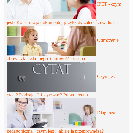
IPET - czym
jest? Konstrukcja dokumentu, przykłady zaleceń, ewaluacja
Odroczenie
obowiązku szkolnego. Gotowość szkolna
Czym jest
cytat? Rodzaje. Jak cytować? Prawo cytatu
Diagnoza
pedagogiczna - czym jest i jak się ją przeprowadza?