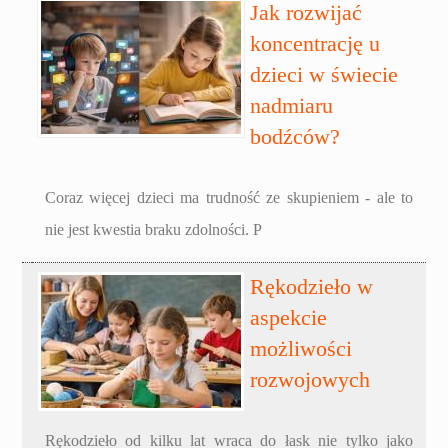
Jak rozwijać
koncentrację u
dzieci w świecie
nadmiaru
bodźców?
Coraz więcej dzieci ma trudność ze skupieniem - ale to
nie jest kwestia braku zdolności. P
Rękodzieło w
aspekcie
możliwości
rozwojowych
Rękodzieło od kilku lat wraca do łask nie tylko jako