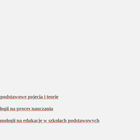
 podstawowe pojęcia i teorie
ogii na proces nauczania
chnologii na edukację w szkołach podstawowych