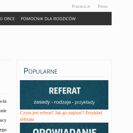
Publikacje
Pisma
KI OBCE
POMOCNIK DLA RODZICÓW
Popularne
wia
anie
Czym jest referat? Jak go napisać? Przykład
referatu
acy
ego