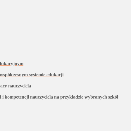
 edukacyjnym
 współczesnym systemie edukacji
acy nauczyciela
li i kompetencji nauczyciela na przykładzie wybranych szkół