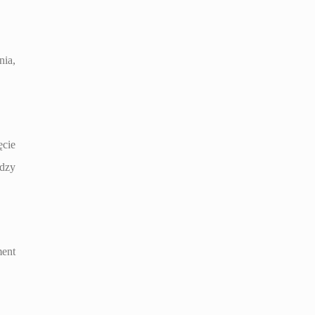
nia,
ęcie
edzy
ment