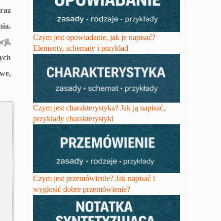
raz
ia.
Czym jest opowiadanie, jak je napisać?
cji,
Elementy, schematy i przykład
ych
owe,
Czym jest charakterystyka? Jak ją napisać,
przykłady charakterystyki
Czym jest przemówienie? Jak napisać i
wygłosić dobre przemówienie?