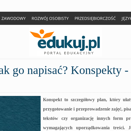
J ZAWODOWY
ROZWÓJ OSOBISTY
PRZEDSIĘBIORCZOŚĆ
JĘZY
Jak go napisać? Konspekty -
Konspekt to szczegółowy plan, który ułat
przygotowanie i przeprowadzenie zajęć, pis
tekstów czy organizację innych form pr
wymagających uporządkowania treści. J