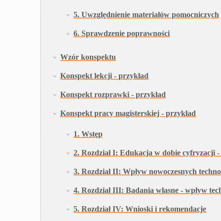
5. Uwzględnienie materiałów pomocniczych
6. Sprawdzenie poprawności
Wzór konspektu
Konspekt lekcji - przykład
Konspekt rozprawki - przykład
Konspekt pracy magisterskiej - przykład
1. Wstęp
2. Rozdział I: Edukacja w dobie cyfryzacji -
3. Rozdział II: Wpływ nowoczesnych technol
4. Rozdział III: Badania własne - wpływ te
5. Rozdział IV: Wnioski i rekomendacje