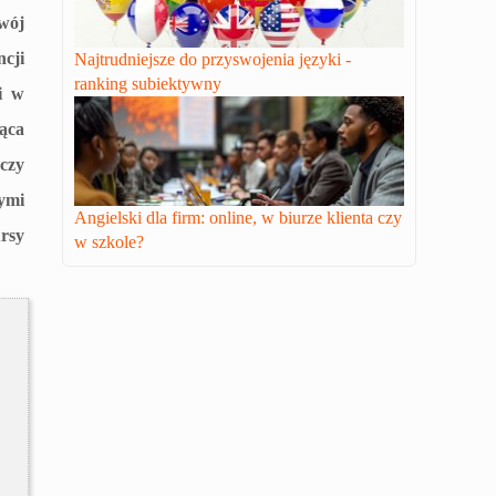
wój
ncji
Najtrudniejsze do przyswojenia języki -
ranking subiektywny
i w
ąca
ączy
ymi
Angielski dla firm: online, w biurze klienta czy
rsy
w szkole?