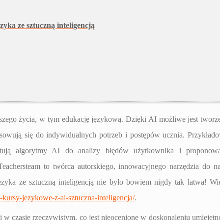
yka ze sztuczną inteligencją
aszego życia, w tym edukację językową. Dzięki AI możliwe jest tworz
sowują się do indywidualnych potrzeb i postępów ucznia. Przykład
stują algorytmy AI do analizy błędów użytkownika i proponowa
eachersteam to twórca autorskiego, innowacyjnego narzędzia do n
zyka ze sztuczną inteligencją nie było bowiem nigdy tak łatwa! Wi
a-kursy-jezykowe-z-ai-sztuczna-inteligencja/
.
 w czasie rzeczywistym, co jest nieocenione w doskonaleniu umiejętn