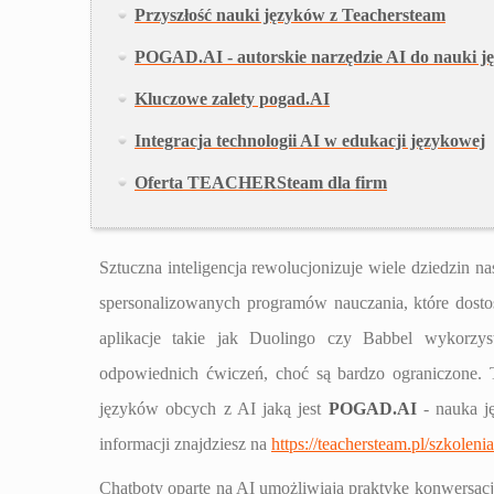
Przyszłość nauki języków z Teachersteam
POGAD.AI - autorskie narzędzie AI do nauki jęz
Kluczowe zalety pogad.AI
Integracja technologii AI w edukacji językowej
Oferta TEACHERSteam dla firm
Sztuczna inteligencja rewolucjonizuje wiele dziedzin n
spersonalizowanych programów nauczania, które dosto
aplikacje takie jak Duolingo czy Babbel wykorzy
odpowiednich ćwiczeń, choć są bardzo ograniczone. T
języków obcych z AI jaką jest
POGAD.AI
- nauka ję
informacji znajdziesz na
https://teachersteam.pl/szkoleni
Chatboty oparte na AI umożliwiają praktykę konwersacji