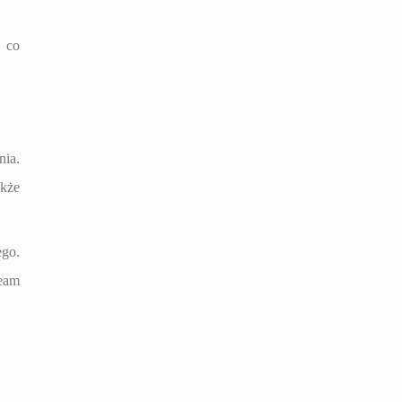
 co
nia.
akże
ego.
team