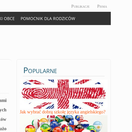
Publikacje
Pisma
KI OBCE
POMOCNIK DLA RODZICÓW
Popularne
ami
ych
Jak wybrać dobrą szkołę języka angielskiego?
ków
użo