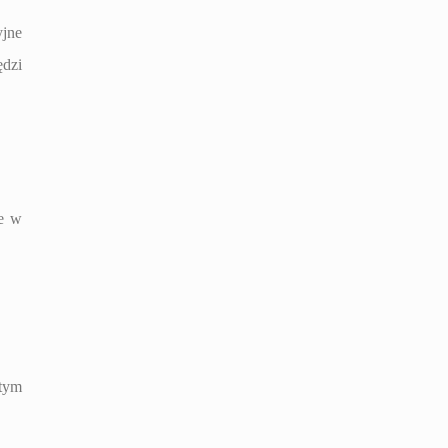
jne
ędzi
ie w
tym