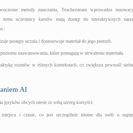
woczesne metody nauczania, Teachersteam wprowadza innowacy
ęki temu uczestnicy kursów mają dostęp do interaktywnych narz
n.:
zuje postępy ucznia i dostosowuje materiał do jego potrzeb.
 poziomu zaawansowania, które pomagają w utrwaleniu materiału.
praktykę rozmów w różnych kontekstach, co zwiększa pewność sieb
taniem AI
ia języków obcych niesie ze sobą szereg korzyści:
jscu i czasie, co jest szczególnie istotne dla osób o napię