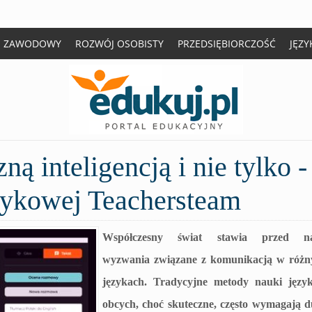
J ZAWODOWY
ROZWÓJ OSOBISTY
PRZEDSIĘBIORCZOŚĆ
JĘZY
ną inteligencją i nie tylko -
ęzykowej Teachersteam
Współczesny świat stawia przed n
wyzwania związane z komunikacją w różn
językach. Tradycyjne metody nauki języ
obcych, choć skuteczne, często wymagają d