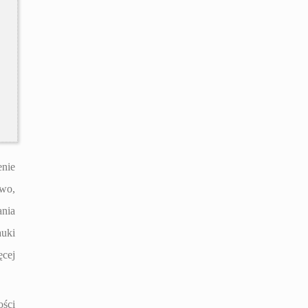
enie
owo,
nia
auki
ęcej
ości