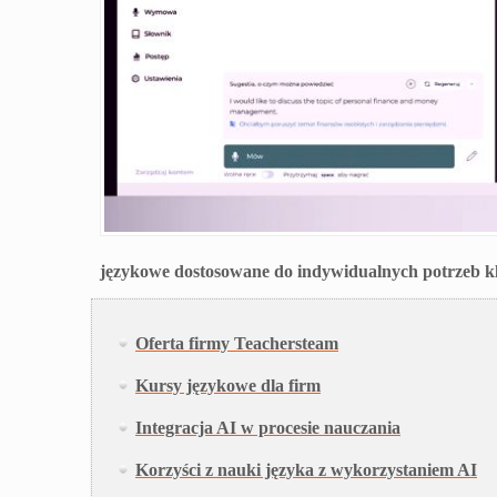
językowe dostosowane do indywidualnych potrzeb kl
Oferta firmy Teachersteam
Kursy językowe dla firm
Integracja AI w procesie nauczania
Korzyści z nauki języka z wykorzystaniem AI