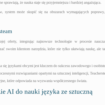
e sprawiają, że nauka staje się przyjemniejsza i bardziej angażująca.
ów, system może skupić się na obszarach wymagających poprawy,
steam
jej oferty, integrując najnowsze technologie w procesie naucza
ać swoim klientom narzędzia, które nie tylko ułatwiają naukę, ale t
ania się językami obcymi jest kluczem do sukcesu zawodowego i osobist
czesnymi rozwiązaniami opartymi na sztucznej inteligencji, Teachers
yjne, które odpowiada na wyzwania współczesnego świata.
e AI do nauki języka ze sztuczną