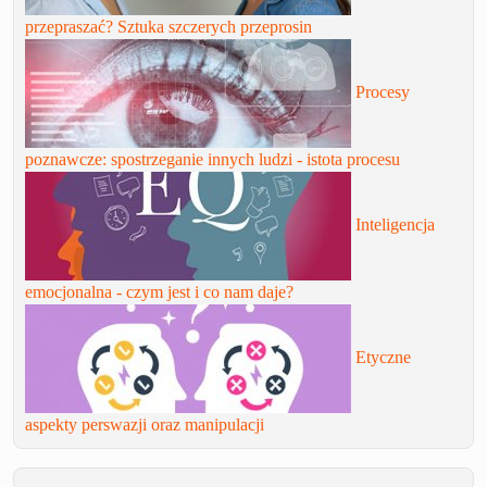
przepraszać? Sztuka szczerych przeprosin
Procesy
poznawcze: spostrzeganie innych ludzi - istota procesu
Inteligencja
emocjonalna - czym jest i co nam daje?
Etyczne
aspekty perswazji oraz manipulacji